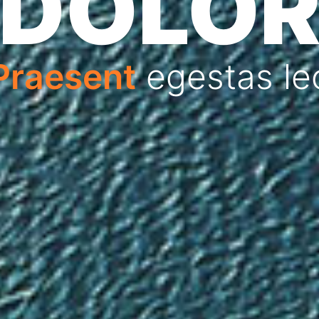
DOLO
Praesent
egestas le